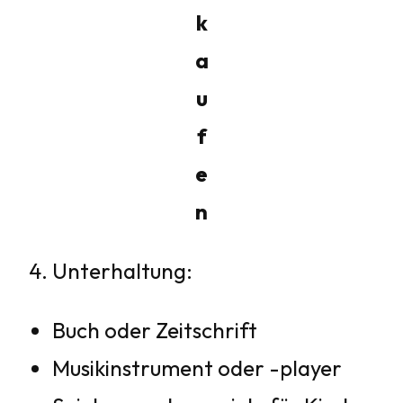
k
a
u
f
e
n
Unterhaltung:
Buch oder Zeitschrift
Musikinstrument oder -player