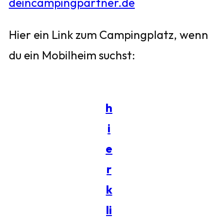
deincampingpartner.de
Hier ein Link zum Campingplatz, wenn
du ein Mobilheim suchst:
h
i
e
r
k
li