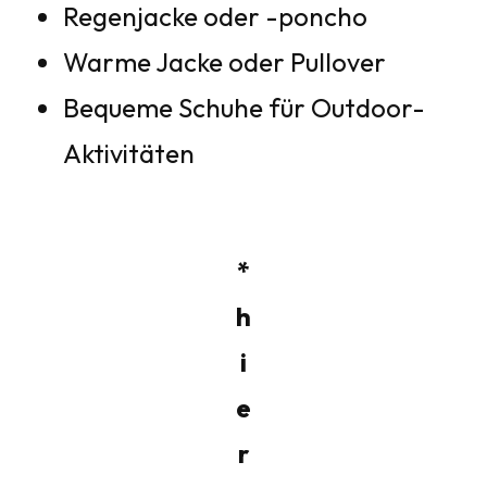
Regenjacke oder -poncho
Warme Jacke oder Pullover
Bequeme Schuhe für Outdoor-
Aktivitäten
*
h
i
e
r