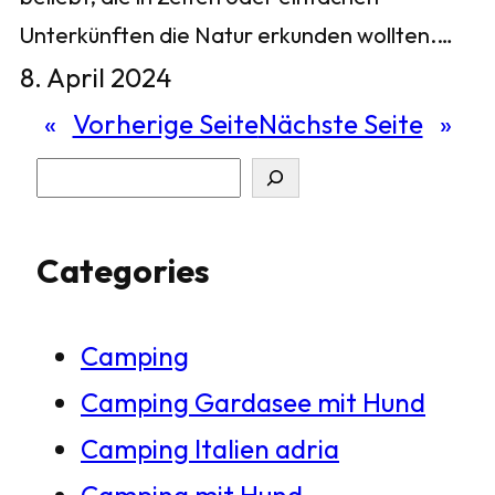
Unterkünften die Natur erkunden wollten.…
8. April 2024
«
Vorherige Seite
Nächste Seite
»
S
u
Categories
c
h
Camping
e
Camping Gardasee mit Hund
n
Camping Italien adria
Camping mit Hund