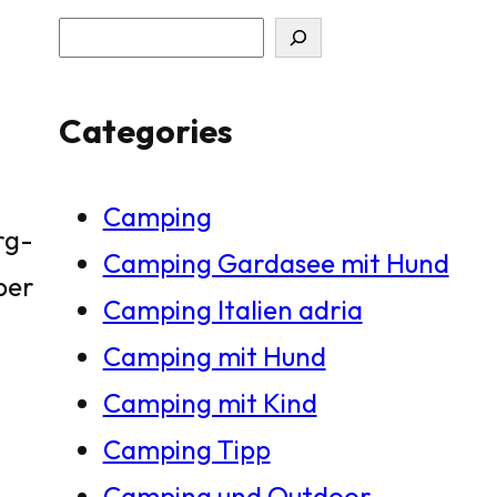
S
u
Categories
c
h
Camping
e
rg-
Camping Gardasee mit Hund
n
ber
Camping Italien adria
Camping mit Hund
Camping mit Kind
Camping Tipp
Camping und Outdoor