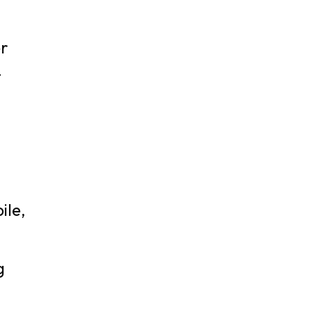
er
t
ile,
g