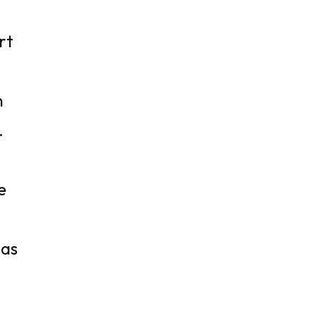
rt
n
.
e
das