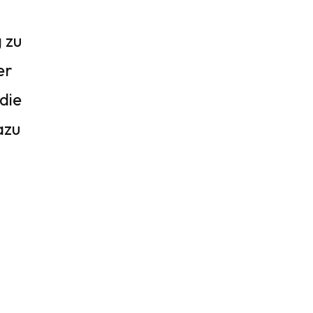
 zu
er
die
azu