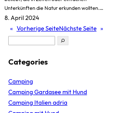
Unterkünften die Natur erkunden wollten.…
8. April 2024
«
Vorherige Seite
Nächste Seite
»
S
u
Categories
c
h
Camping
e
Camping Gardasee mit Hund
n
Camping Italien adria
Camping mit Hund