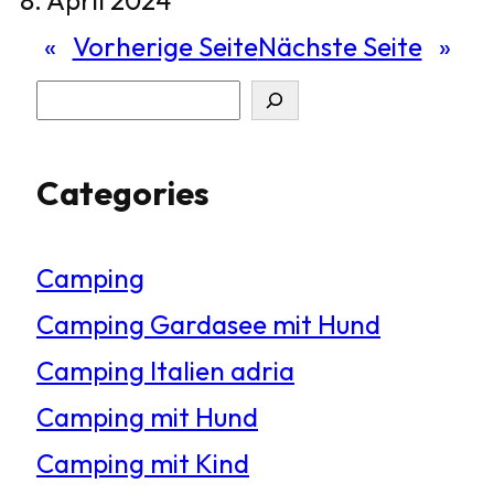
«
Vorherige Seite
Nächste Seite
»
S
u
Categories
c
h
Camping
e
Camping Gardasee mit Hund
n
Camping Italien adria
Camping mit Hund
Camping mit Kind