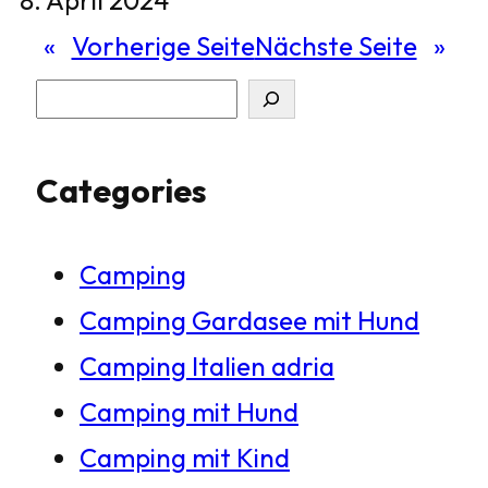
«
Vorherige Seite
Nächste Seite
»
S
u
Categories
c
h
Camping
e
Camping Gardasee mit Hund
n
Camping Italien adria
Camping mit Hund
Camping mit Kind