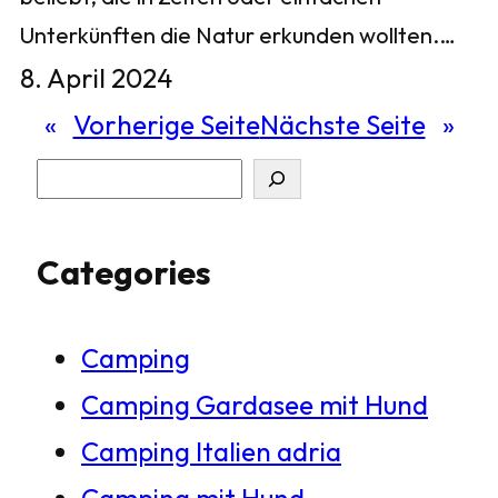
Unterkünften die Natur erkunden wollten.…
8. April 2024
«
Vorherige Seite
Nächste Seite
»
S
u
Categories
c
h
Camping
e
Camping Gardasee mit Hund
n
Camping Italien adria
Camping mit Hund