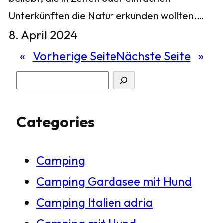
Unterkünften die Natur erkunden wollten.…
8. April 2024
«
Vorherige Seite
Nächste Seite
»
S
u
Categories
c
h
Camping
e
Camping Gardasee mit Hund
n
Camping Italien adria
Camping mit Hund