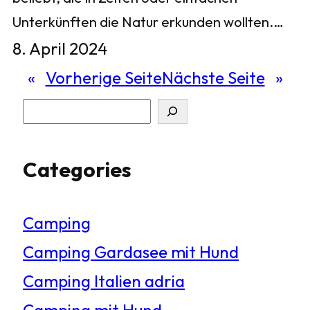
Unterkünften die Natur erkunden wollten.…
8. April 2024
«
Vorherige Seite
Nächste Seite
»
S
u
Categories
c
h
Camping
e
Camping Gardasee mit Hund
n
Camping Italien adria
Camping mit Hund