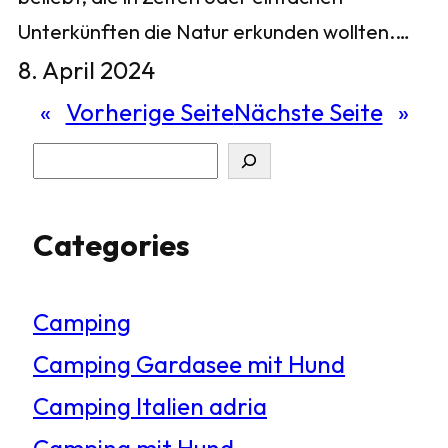
Unterkünften die Natur erkunden wollten.…
8. April 2024
«
Vorherige Seite
Nächste Seite
»
S
u
Categories
c
h
Camping
e
Camping Gardasee mit Hund
n
Camping Italien adria
Camping mit Hund