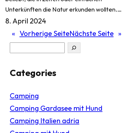
Unterkünften die Natur erkunden wollten.…
8. April 2024
«
Vorherige Seite
Nächste Seite
»
S
u
Categories
c
h
Camping
e
Camping Gardasee mit Hund
n
Camping Italien adria
Camping mit Hund