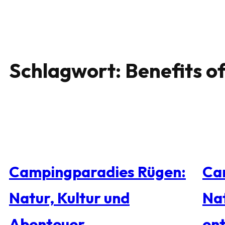
Schlagwort:
Benefits o
Campingparadies Rügen:
Ca
Natur, Kultur und
Nat
Abenteuer
en