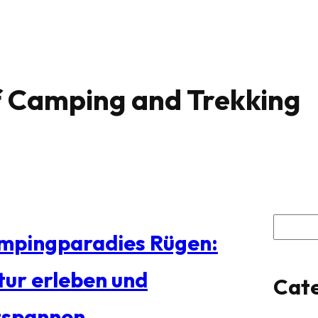
f Camping and Trekking
S
mpingparadies Rügen:
u
ur erleben und
Cate
c
tspannen
h