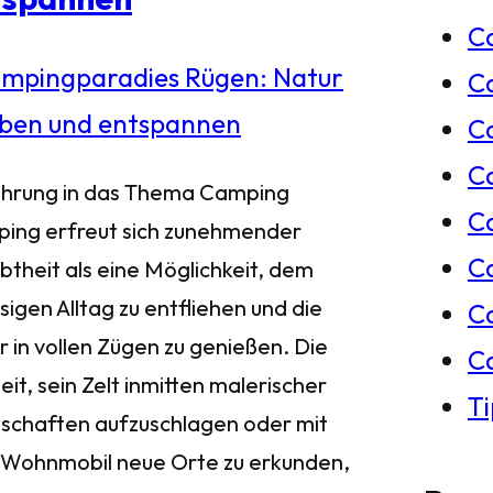
C
e
C
n
Ca
C
ührung in das Thema Camping
C
ing erfreut sich zunehmender
C
btheit als eine Möglichkeit, dem
sigen Alltag zu entfliehen und die
C
r in vollen Zügen zu genießen. Die
C
eit, sein Zelt inmitten malerischer
T
schaften aufzuschlagen oder mit
Wohnmobil neue Orte zu erkunden,