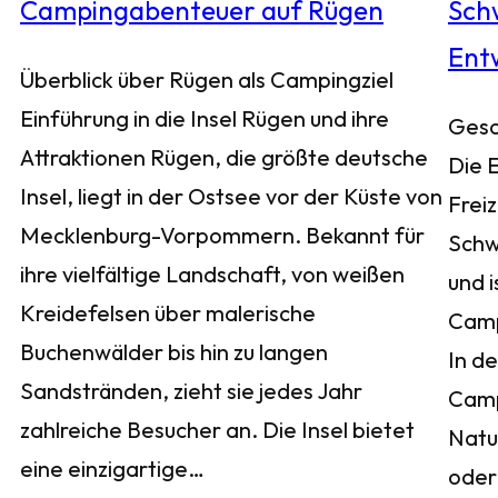
Überblick über Rügen als Campingziel
Einführung in die Insel Rügen und ihre
Gesc
Attraktionen Rügen, die größte deutsche
Die 
Insel, liegt in der Ostsee vor der Küste von
Frei
Mecklenburg-Vorpommern. Bekannt für
Schw
ihre vielfältige Landschaft, von weißen
und i
Kreidefelsen über malerische
Camp
Buchenwälder bis hin zu langen
In d
Sandstränden, zieht sie jedes Jahr
Camp
zahlreiche Besucher an. Die Insel bietet
Natur
eine einzigartige…
oder