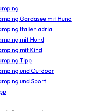
amping
amping Gardasee mit Hund
mping Italien adria
amping mit Hund
amping mit Kind
amping Tipp
amping und Outdoor
amping und Sport
ipp