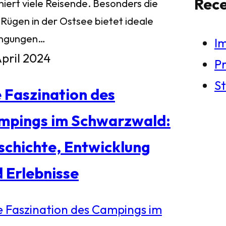
Rec
niert viele Reisende. Besonders die
 Rügen in der Ostsee bietet ideale
ngungen…
I
April 2024
Pr
St
 Faszination des
mpings im Schwarzwald:
chichte, Entwicklung
 Erlebnisse