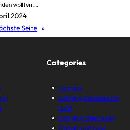
nden wollten.…
pril 2024
ächste Seite
»
Categories
m
Camping
licy
Camping Gardasee mit
e
Hund
Camping Italien adria
Camping mit Hund