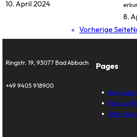
10. April 2024
erku
8. A
«
Vorherige Seite
N
Ringstr. 19, 93077 Bad Abbach
Pages
+49 9405 918900
Impressu
Privacy Po
Start Seit