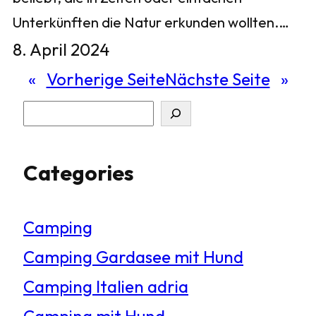
Unterkünften die Natur erkunden wollten.…
8. April 2024
«
Vorherige Seite
Nächste Seite
»
S
u
Categories
c
h
Camping
e
Camping Gardasee mit Hund
n
Camping Italien adria
Camping mit Hund