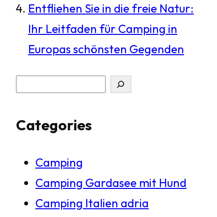
Entfliehen Sie in die freie Natur:
Ihr Leitfaden für Camping in
Europas schönsten Gegenden
S
u
Categories
c
h
Camping
e
Camping Gardasee mit Hund
n
Camping Italien adria