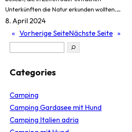
Unterkünften die Natur erkunden wollten.…
8. April 2024
«
Vorherige Seite
Nächste Seite
»
S
u
Categories
c
h
Camping
e
Camping Gardasee mit Hund
n
Camping Italien adria
Camping mit Hund