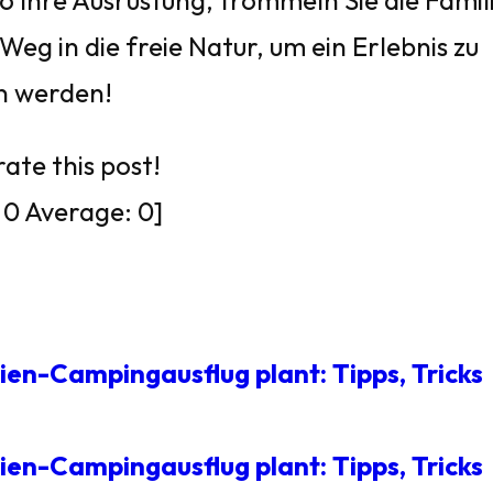
so Ihre Ausrüstung, trommeln Sie die Famil
g in die freie Natur, um ein Erlebnis zu
en werden!
rate this post!
:
0
Average:
0
]
ien-Campingausflug plant: Tipps, Tricks
ien-Campingausflug plant: Tipps, Tricks