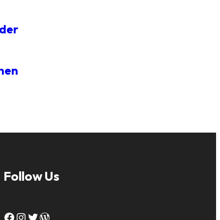
 der
chen
Follow Us
Facebook
Instagram
Twitter
WordPress