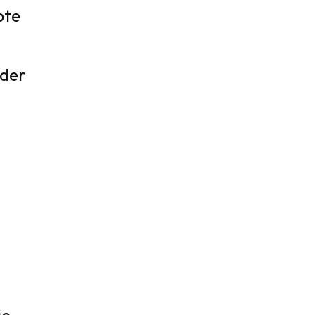
bte
 der