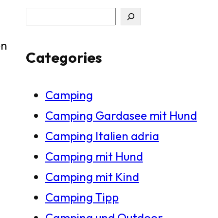
S
u
en
Categories
c
h
Camping
e
Camping Gardasee mit Hund
n
Camping Italien adria
Camping mit Hund
Camping mit Kind
Camping Tipp
Camping und Outdoor