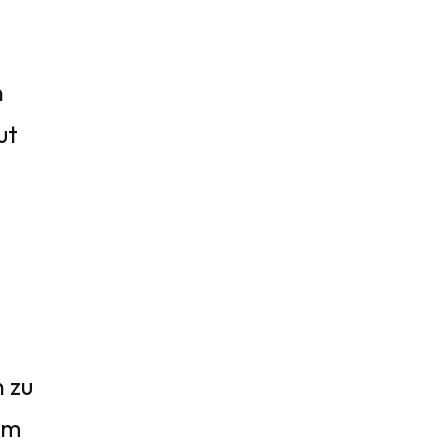
n
ut
n zu
nem