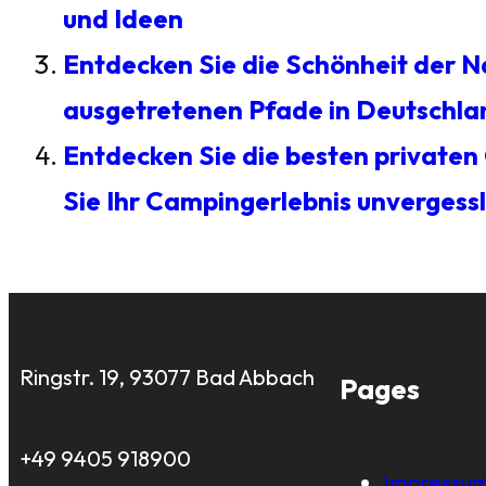
und Ideen
Entdecken Sie die Schönheit der N
ausgetretenen Pfade in Deutschla
Entdecken Sie die besten private
Sie Ihr Campingerlebnis unvergessl
Ringstr. 19, 93077 Bad Abbach
Pages
+49 9405 918900
Impressu