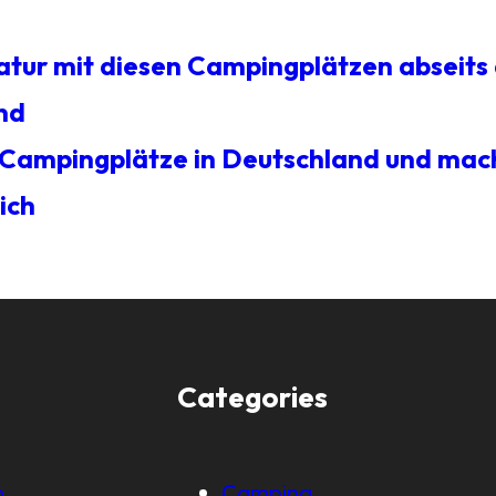
atur mit diesen Campingplätzen abseits
nd
n Campingplätze in Deutschland und ma
ich
Categories
m
Camping