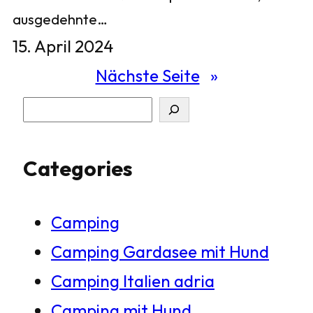
ausgedehnte…
15. April 2024
Nächste Seite
»
S
u
Categories
c
h
Camping
e
Camping Gardasee mit Hund
n
Camping Italien adria
Camping mit Hund