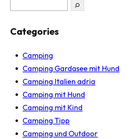
S
u
Categories
c
h
Camping
e
Camping Gardasee mit Hund
n
Camping Italien adria
Camping mit Hund
Camping mit Kind
Camping Tipp
Camping und Outdoor