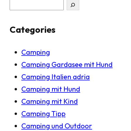
S
u
Categories
c
h
Camping
e
Camping Gardasee mit Hund
n
Camping Italien adria
Camping mit Hund
Camping mit Kind
Camping Tipp
Camping und Outdoor