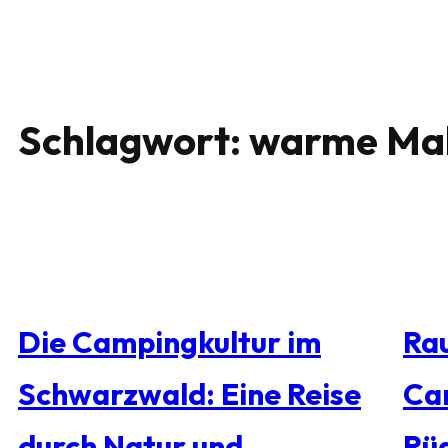
Schlagwort:
warme Mah
Die Campingkultur im
Rau
Schwarzwald: Eine Reise
Ca
durch Natur und
Rü