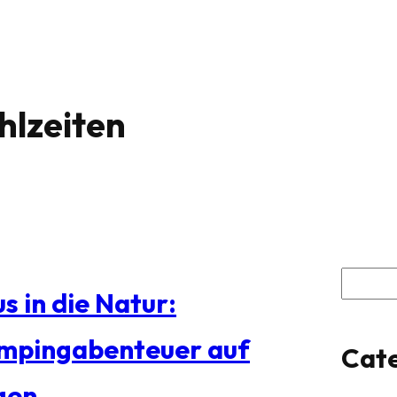
lzeiten
S
s in die Natur:
u
mpingabenteuer auf
Cate
c
gen
h