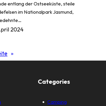
nde entlang der Ostseeküste, steile
defelsen im Nationalpark Jasmund,
gedehnte…
April 2024
ite
»
Categories
m
Camping