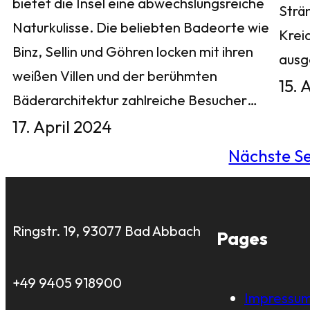
bietet die Insel eine abwechslungsreiche
Strä
Naturkulisse. Die beliebten Badeorte wie
Krei
Binz, Sellin und Göhren locken mit ihren
aus
weißen Villen und der berühmten
15. 
Bäderarchitektur zahlreiche Besucher…
17. April 2024
Nächste Se
Ringstr. 19, 93077 Bad Abbach
Pages
+49 9405 918900
Impressu