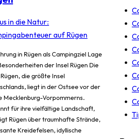
C
e
C
n
Ca
C
ührung in Rügen als Campingziel Lage
C
Besonderheiten der Insel Rügen Die
C
 Rügen, die größte Insel
chlands, liegt in der Ostsee vor der
C
e Mecklenburg-Vorpommerns.
C
nt für ihre vielfältige Landschaft,
T
ügt Rügen über traumhafte Strände,
sante Kreidefelsen, idyllische