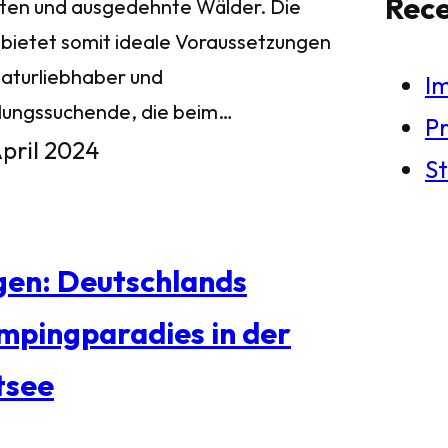
Rec
ten und ausgedehnte Wälder. Die
l bietet somit ideale Voraussetzungen
Naturliebhaber und
I
lungssuchende, die beim…
Pr
April 2024
St
gen: Deutschlands
mpingparadies in der
tsee