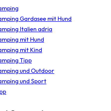
amping
amping Gardasee mit Hund
mping Italien adria
amping mit Hund
amping mit Kind
amping Tipp
amping und Outdoor
amping und Sport
ipp