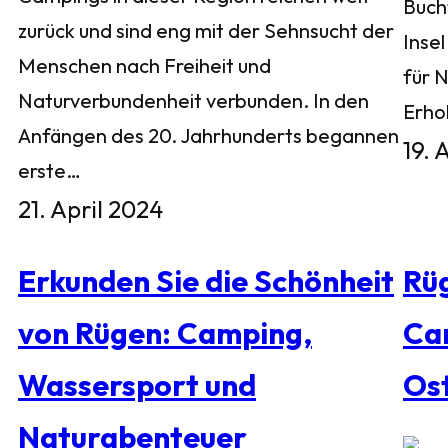
Buch
zurück und sind eng mit der Sehnsucht der
Inse
Menschen nach Freiheit und
für 
Naturverbundenheit verbunden. In den
Erho
Anfängen des 20. Jahrhunderts begannen
19. 
erste…
21. April 2024
Erkunden Sie die Schönheit
Rü
von Rügen: Camping,
Ca
Wassersport und
Os
Naturabenteuer