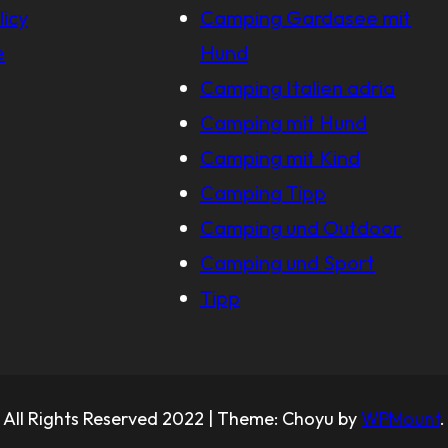
licy
Camping Gardasee mit
e
Hund
Camping Italien adria
Camping mit Hund
Camping mit Kind
Camping Tipp
Camping und Outdoor
Camping und Sport
Tipp
All Rights Reserved 2022 | Theme: Choyu by
WPMount
.