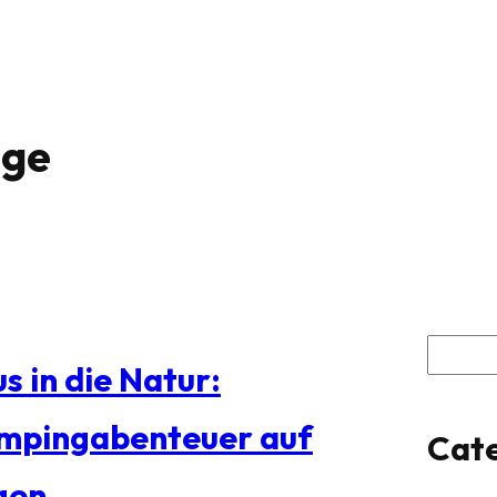
ge
S
s in die Natur:
u
mpingabenteuer auf
Cate
c
gen
h