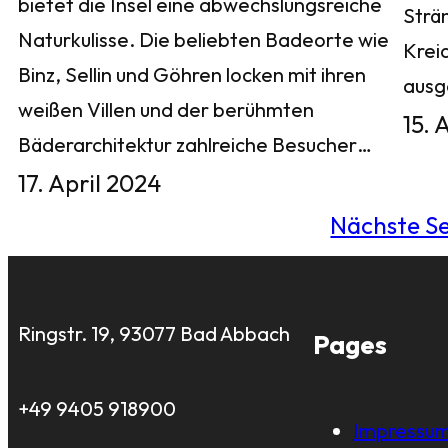
bietet die Insel eine abwechslungsreiche
Strä
Naturkulisse. Die beliebten Badeorte wie
Krei
Binz, Sellin und Göhren locken mit ihren
aus
weißen Villen und der berühmten
15. 
Bäderarchitektur zahlreiche Besucher…
17. April 2024
Nächste Se
Ringstr. 19, 93077 Bad Abbach
Pages
+49 9405 918900
Impressu