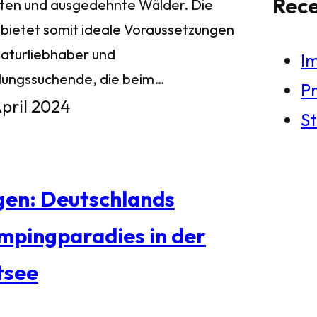
Rec
ten und ausgedehnte Wälder. Die
l bietet somit ideale Voraussetzungen
Naturliebhaber und
I
lungssuchende, die beim…
Pr
April 2024
St
gen: Deutschlands
mpingparadies in der
tsee