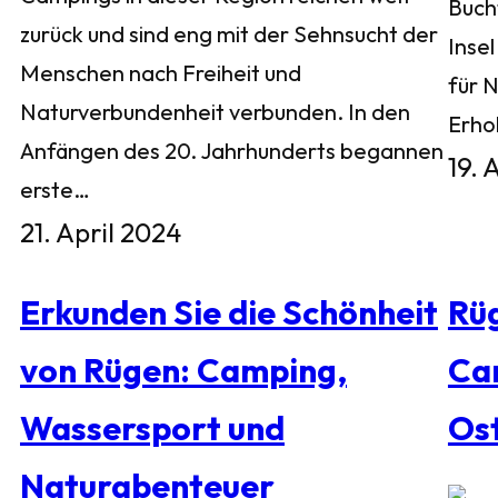
Buch
zurück und sind eng mit der Sehnsucht der
Inse
Menschen nach Freiheit und
für 
Naturverbundenheit verbunden. In den
Erho
Anfängen des 20. Jahrhunderts begannen
19. 
erste…
21. April 2024
Erkunden Sie die Schönheit
Rü
von Rügen: Camping,
Ca
Wassersport und
Os
Naturabenteuer