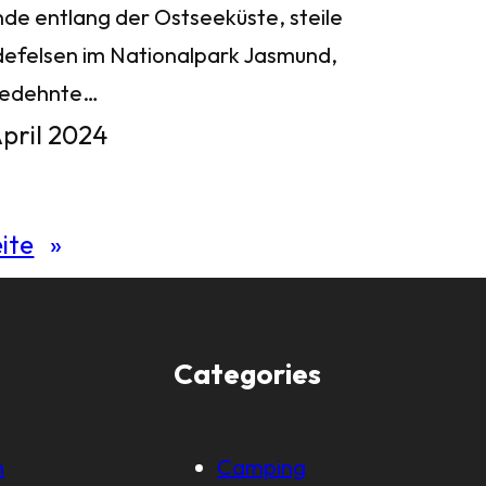
nde entlang der Ostseeküste, steile
defelsen im Nationalpark Jasmund,
gedehnte…
April 2024
ite
»
Categories
m
Camping