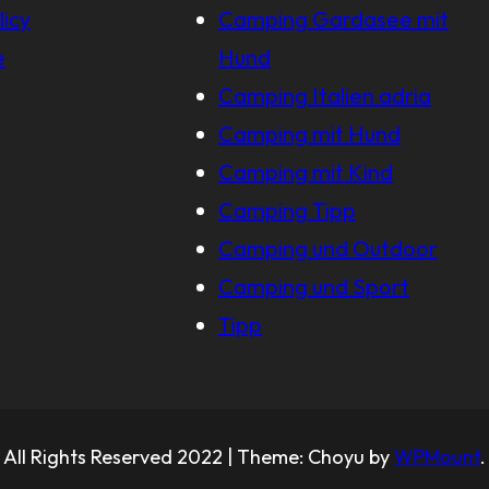
licy
Camping Gardasee mit
e
Hund
Camping Italien adria
Camping mit Hund
Camping mit Kind
Camping Tipp
Camping und Outdoor
Camping und Sport
Tipp
All Rights Reserved 2022 | Theme: Choyu by
WPMount
.