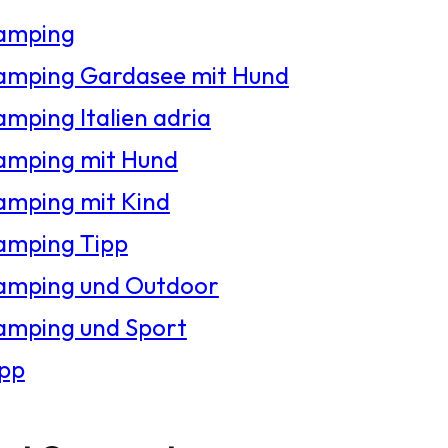
amping
amping Gardasee mit Hund
mping Italien adria
amping mit Hund
amping mit Kind
amping Tipp
amping und Outdoor
amping und Sport
ipp