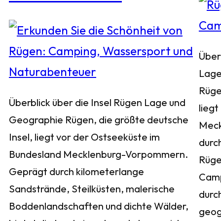
Über
Lage
Rüge
Überblick über die Insel Rügen Lage und
liegt
Geographie Rügen, die größte deutsche
Meck
Insel, liegt vor der Ostseeküste im
durch
Bundesland Mecklenburg-Vorpommern.
Rügen
Geprägt durch kilometerlange
Camp
Sandstrände, Steilküsten, malerische
durc
Boddenlandschaften und dichte Wälder,
geog