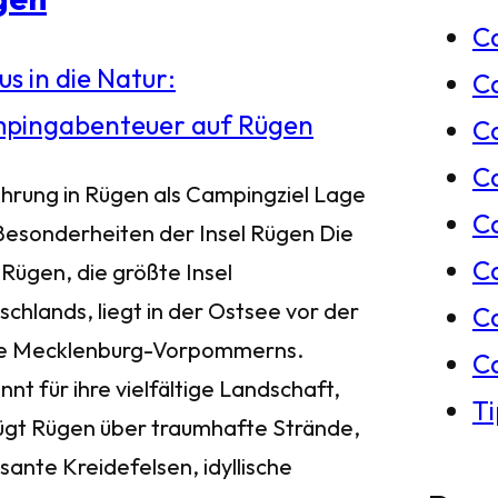
C
e
C
n
Ca
C
ührung in Rügen als Campingziel Lage
C
Besonderheiten der Insel Rügen Die
C
 Rügen, die größte Insel
chlands, liegt in der Ostsee vor der
C
e Mecklenburg-Vorpommerns.
C
nt für ihre vielfältige Landschaft,
T
ügt Rügen über traumhafte Strände,
sante Kreidefelsen, idyllische