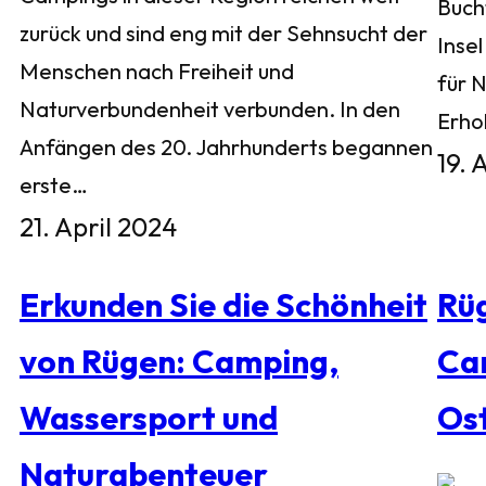
Buch
zurück und sind eng mit der Sehnsucht der
Inse
Menschen nach Freiheit und
für 
Naturverbundenheit verbunden. In den
Erho
Anfängen des 20. Jahrhunderts begannen
19. 
erste…
21. April 2024
Erkunden Sie die Schönheit
Rü
von Rügen: Camping,
Ca
Wassersport und
Os
Naturabenteuer