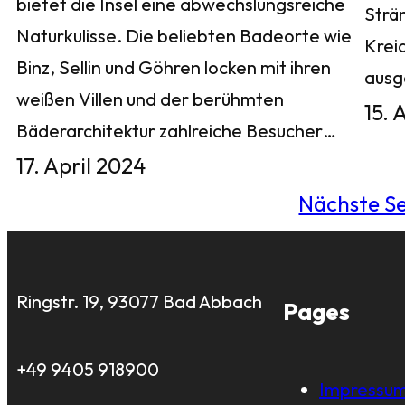
bietet die Insel eine abwechslungsreiche
Strä
Naturkulisse. Die beliebten Badeorte wie
Krei
Binz, Sellin und Göhren locken mit ihren
aus
weißen Villen und der berühmten
15. 
Bäderarchitektur zahlreiche Besucher…
17. April 2024
Nächste Se
Ringstr. 19, 93077 Bad Abbach
Pages
+49 9405 918900
Impressu