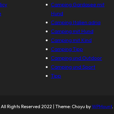
licy
Camping Gardasee mit
e
Hund
Camping Italien adria
Camping mit Hund
Camping mit Kind
Camping Tipp
Camping und Outdoor
Camping und Sport
Tipp
All Rights Reserved 2022 | Theme: Choyu by
WPMount
.