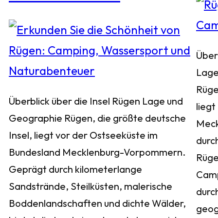
Über
Lage
Rüge
Überblick über die Insel Rügen Lage und
liegt
Geographie Rügen, die größte deutsche
Meck
Insel, liegt vor der Ostseeküste im
durch
Bundesland Mecklenburg-Vorpommern.
Rügen
Geprägt durch kilometerlange
Camp
Sandstrände, Steilküsten, malerische
durc
Boddenlandschaften und dichte Wälder,
geog