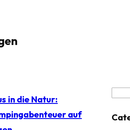
gen
S
s in die Natur:
u
mpingabenteuer auf
Cate
c
gen
h