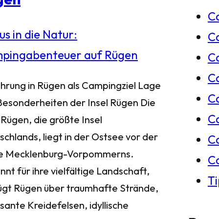
C
e
C
n
Ca
C
ührung in Rügen als Campingziel Lage
C
Besonderheiten der Insel Rügen Die
C
 Rügen, die größte Insel
chlands, liegt in der Ostsee vor der
C
e Mecklenburg-Vorpommerns.
C
nt für ihre vielfältige Landschaft,
T
ügt Rügen über traumhafte Strände,
sante Kreidefelsen, idyllische