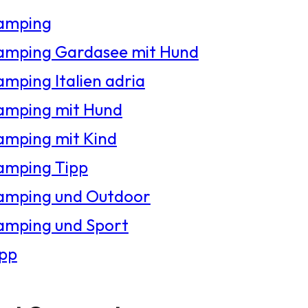
amping
amping Gardasee mit Hund
mping Italien adria
amping mit Hund
amping mit Kind
amping Tipp
amping und Outdoor
amping und Sport
ipp