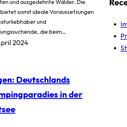
Rec
ten und ausgedehnte Wälder. Die
l bietet somit ideale Voraussetzungen
Naturliebhaber und
I
lungssuchende, die beim…
Pr
April 2024
St
gen: Deutschlands
mpingparadies in der
tsee