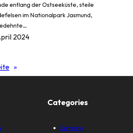
nde entlang der Ostseeküste, steile
defelsen im Nationalpark Jasmund,
gedehnte…
April 2024
ite
»
Categories
m
Camping