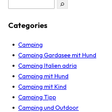
S
u
Categories
c
h
Camping
e
Camping Gardasee mit Hund
n
Camping Italien adria
Camping mit Hund
Camping mit Kind
Camping Tipp
Camping und Outdoor