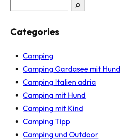
S
u
Categories
c
h
Camping
e
Camping Gardasee mit Hund
n
Camping Italien adria
Camping mit Hund
Camping mit Kind
Camping Tipp
Camping und Outdoor