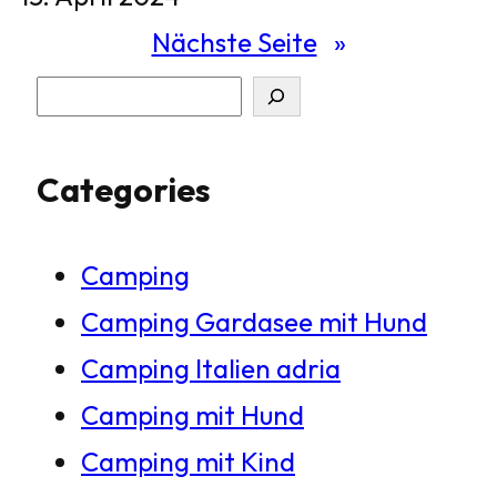
Nächste Seite
»
S
u
Categories
c
h
Camping
e
Camping Gardasee mit Hund
n
Camping Italien adria
Camping mit Hund
Camping mit Kind