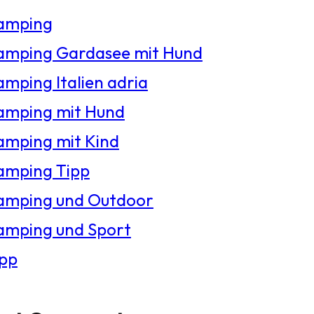
amping
amping Gardasee mit Hund
mping Italien adria
amping mit Hund
amping mit Kind
amping Tipp
amping und Outdoor
amping und Sport
ipp