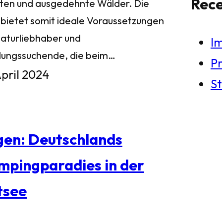
Rec
ten und ausgedehnte Wälder. Die
l bietet somit ideale Voraussetzungen
Naturliebhaber und
I
lungssuchende, die beim…
Pr
April 2024
St
gen: Deutschlands
mpingparadies in der
tsee