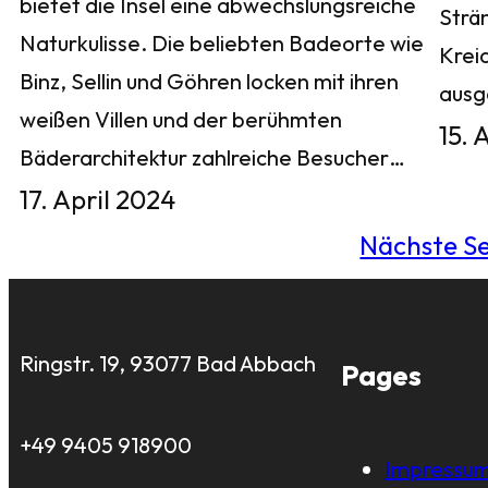
bietet die Insel eine abwechslungsreiche
Strä
Naturkulisse. Die beliebten Badeorte wie
Krei
Binz, Sellin und Göhren locken mit ihren
aus
weißen Villen und der berühmten
15. 
Bäderarchitektur zahlreiche Besucher…
17. April 2024
Nächste Se
Ringstr. 19, 93077 Bad Abbach
Pages
+49 9405 918900
Impressu