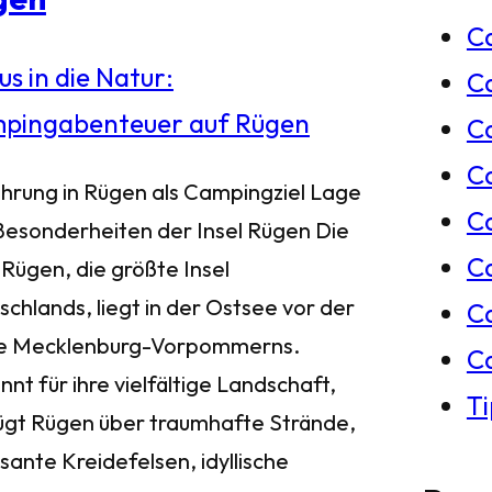
C
e
C
n
Ca
C
ührung in Rügen als Campingziel Lage
C
Besonderheiten der Insel Rügen Die
C
 Rügen, die größte Insel
chlands, liegt in der Ostsee vor der
C
e Mecklenburg-Vorpommerns.
C
nt für ihre vielfältige Landschaft,
T
ügt Rügen über traumhafte Strände,
sante Kreidefelsen, idyllische