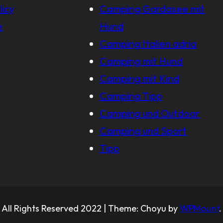
licy
Camping Gardasee mit
e
Hund
Camping Italien adria
Camping mit Hund
Camping mit Kind
Camping Tipp
Camping und Outdoor
Camping und Sport
Tipp
All Rights Reserved 2022 | Theme: Choyu by
WPMount
.