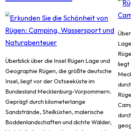
Über
Lage
Rüge
Überblick über die Insel Rügen Lage und
liegt
Geographie Rügen, die größte deutsche
Meck
Insel, liegt vor der Ostseeküste im
durch
Bundesland Mecklenburg-Vorpommern.
Rügen
Geprägt durch kilometerlange
Camp
Sandstrände, Steilküsten, malerische
durc
Boddenlandschaften und dichte Wälder,
geog