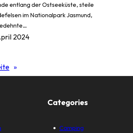
nde entlang der Ostseeküste, steile
defelsen im Nationalpark Jasmund,
gedehnte…
April 2024
ite
»
Categories
m
Camping