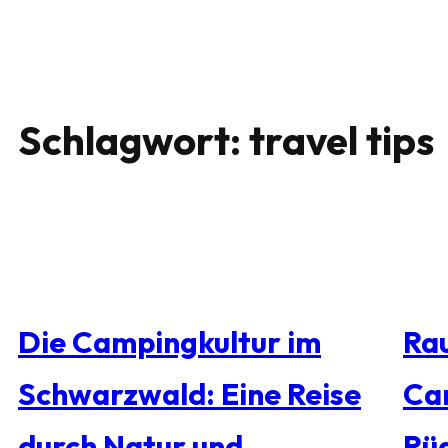
Schlagwort:
travel tips
Die Campingkultur im
Rau
Schwarzwald: Eine Reise
Ca
durch Natur und
Rü