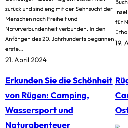
Buch
zurück und sind eng mit der Sehnsucht der
Inse
Menschen nach Freiheit und
für 
Naturverbundenheit verbunden. In den
Erho
Anfängen des 20. Jahrhunderts begannen
19. 
erste…
21. April 2024
Erkunden Sie die Schönheit
Rü
von Rügen: Camping,
Ca
Wassersport und
Os
Naturabenteuer