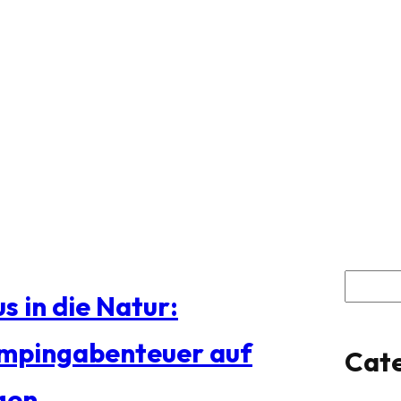
S
s in die Natur:
u
mpingabenteuer auf
Cate
c
gen
h