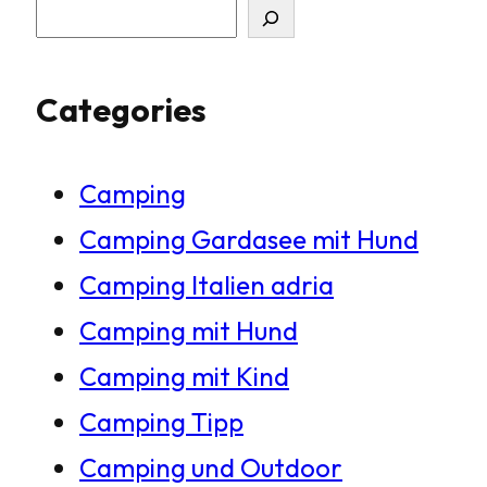
S
u
Categories
c
h
Camping
e
Camping Gardasee mit Hund
n
Camping Italien adria
Camping mit Hund
Camping mit Kind
Camping Tipp
Camping und Outdoor