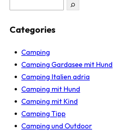
S
u
Categories
c
h
Camping
e
Camping Gardasee mit Hund
n
Camping Italien adria
Camping mit Hund
Camping mit Kind
Camping Tipp
Camping und Outdoor