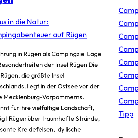
Camp
e
Campi
n
Campi
Campi
ührung in Rügen als Campingziel Lage
Campi
Besonderheiten der Insel Rügen Die
Campi
 Rügen, die größte Insel
chlands, liegt in der Ostsee vor der
Camp
e Mecklenburg-Vorpommerns.
Campi
nt für ihre vielfältige Landschaft,
Tipp
ügt Rügen über traumhafte Strände,
sante Kreidefelsen, idyllische