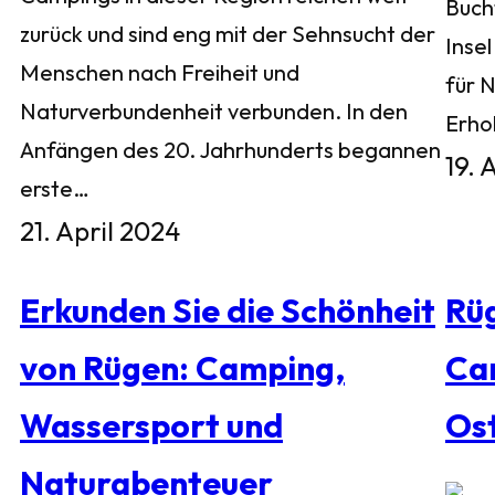
Buch
zurück und sind eng mit der Sehnsucht der
Inse
Menschen nach Freiheit und
für 
Naturverbundenheit verbunden. In den
Erho
Anfängen des 20. Jahrhunderts begannen
19. 
erste…
21. April 2024
Erkunden Sie die Schönheit
Rü
von Rügen: Camping,
Ca
Wassersport und
Os
Naturabenteuer