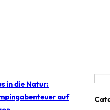
S
s in die Natur:
u
mpingabenteuer auf
Cate
c
gen
h