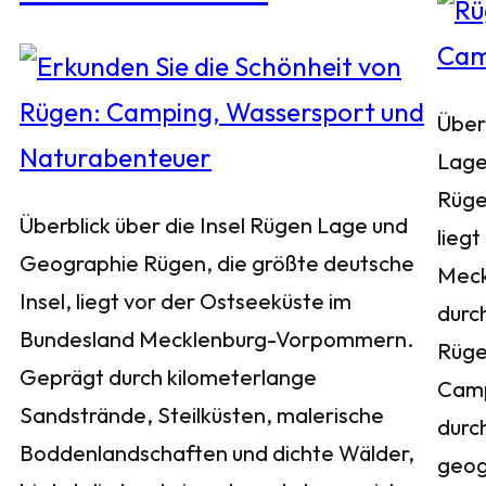
Über
Lage
Rüge
Überblick über die Insel Rügen Lage und
liegt
Geographie Rügen, die größte deutsche
Meck
Insel, liegt vor der Ostseeküste im
durch
Bundesland Mecklenburg-Vorpommern.
Rügen
Geprägt durch kilometerlange
Camp
Sandstrände, Steilküsten, malerische
durc
Boddenlandschaften und dichte Wälder,
geog