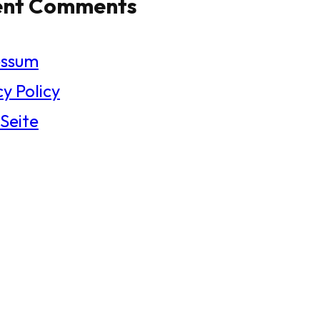
ent Comments
essum
y Policy
 Seite