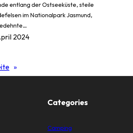
nde entlang der Ostseeküste, steile
defelsen im Nationalpark Jasmund,
gedehnte…
April 2024
ite
»
Categories
Camping