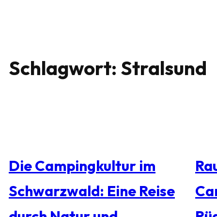
Schlagwort:
Stralsund
Die Campingkultur im
Rau
Schwarzwald: Eine Reise
Ca
durch Natur und
Rü