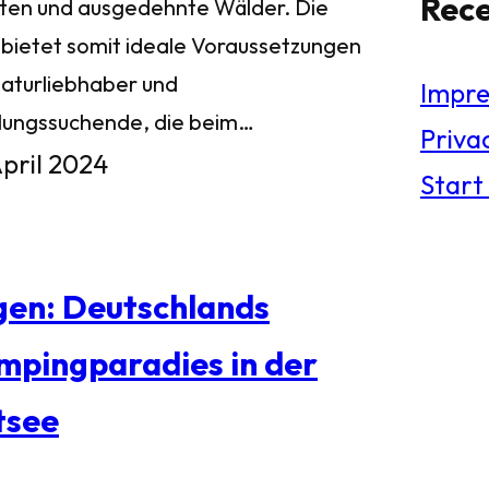
Rec
ten und ausgedehnte Wälder. Die
l bietet somit ideale Voraussetzungen
Naturliebhaber und
Impr
lungssuchende, die beim…
Privac
April 2024
Start
gen: Deutschlands
mpingparadies in der
tsee