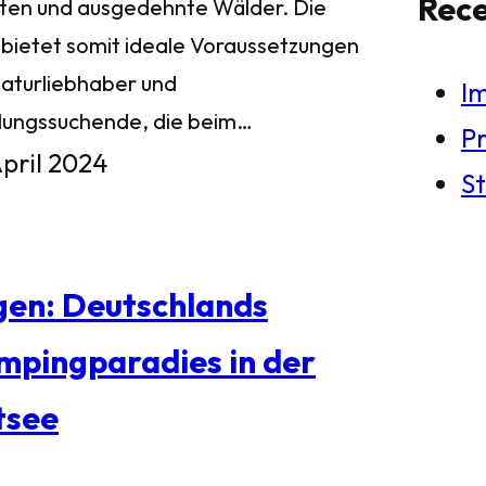
Rec
ten und ausgedehnte Wälder. Die
l bietet somit ideale Voraussetzungen
Naturliebhaber und
I
lungssuchende, die beim…
Pr
April 2024
St
gen: Deutschlands
mpingparadies in der
tsee