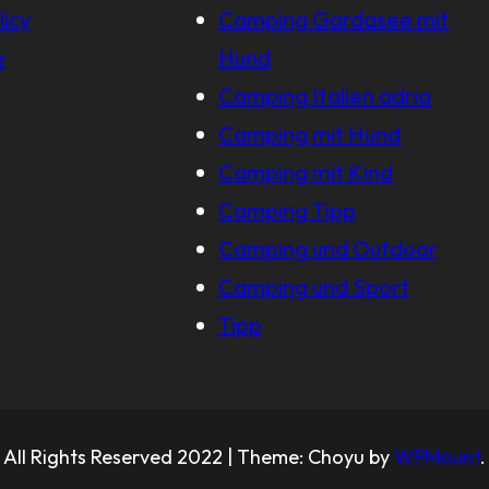
licy
Camping Gardasee mit
e
Hund
Camping Italien adria
Camping mit Hund
Camping mit Kind
Camping Tipp
Camping und Outdoor
Camping und Sport
Tipp
All Rights Reserved 2022 | Theme: Choyu by
WPMount
.