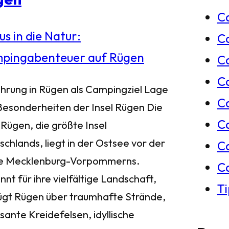
C
e
C
n
Ca
C
ührung in Rügen als Campingziel Lage
C
Besonderheiten der Insel Rügen Die
C
 Rügen, die größte Insel
chlands, liegt in der Ostsee vor der
C
e Mecklenburg-Vorpommerns.
C
nt für ihre vielfältige Landschaft,
T
ügt Rügen über traumhafte Strände,
sante Kreidefelsen, idyllische