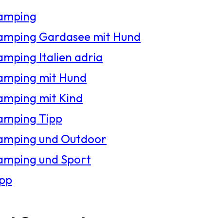
amping
amping Gardasee mit Hund
mping Italien adria
amping mit Hund
amping mit Kind
amping Tipp
amping und Outdoor
amping und Sport
ipp