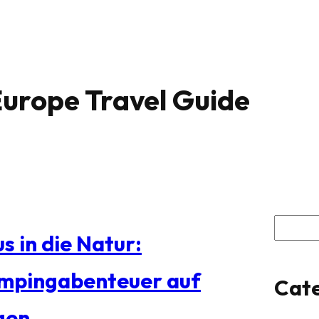
urope Travel Guide
S
s in die Natur:
u
mpingabenteuer auf
Cate
c
gen
h