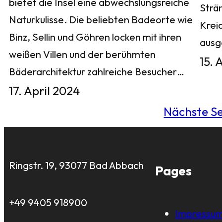
bietet die Insel eine abwechslungsreiche
Strä
Naturkulisse. Die beliebten Badeorte wie
Krei
Binz, Sellin und Göhren locken mit ihren
aus
weißen Villen und der berühmten
15. 
Bäderarchitektur zahlreiche Besucher…
17. April 2024
Nächste Se
Ringstr. 19, 93077 Bad Abbach
Pages
+49 9405 918900
Impressu