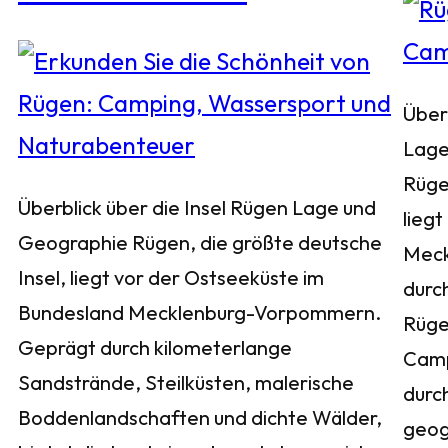
Über
Lage
Rüge
Überblick über die Insel Rügen Lage und
liegt
Geographie Rügen, die größte deutsche
Meck
Insel, liegt vor der Ostseeküste im
durch
Bundesland Mecklenburg-Vorpommern.
Rügen
Geprägt durch kilometerlange
Camp
Sandstrände, Steilküsten, malerische
durc
Boddenlandschaften und dichte Wälder,
geog