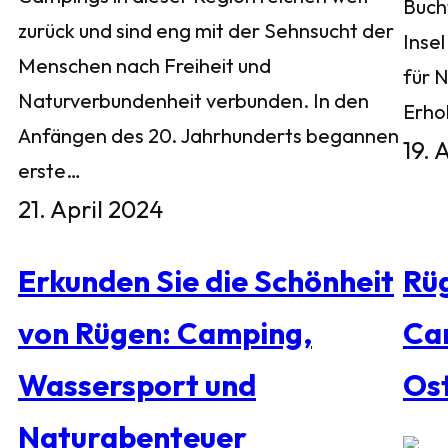
Buch
zurück und sind eng mit der Sehnsucht der
Inse
Menschen nach Freiheit und
für 
Naturverbundenheit verbunden. In den
Erho
Anfängen des 20. Jahrhunderts begannen
19. 
erste…
21. April 2024
Erkunden Sie die Schönheit
Rü
von Rügen: Camping,
Ca
Wassersport und
Os
Naturabenteuer