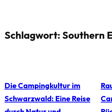
Schlagwort:
Southern E
Die Campingkultur im
Rau
Schwarzwald: Eine Reise
Ca
durch Natur und
Rü