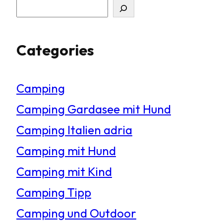
S
u
Categories
c
h
Camping
e
Camping Gardasee mit Hund
n
Camping Italien adria
Camping mit Hund
Camping mit Kind
Camping Tipp
Camping und Outdoor