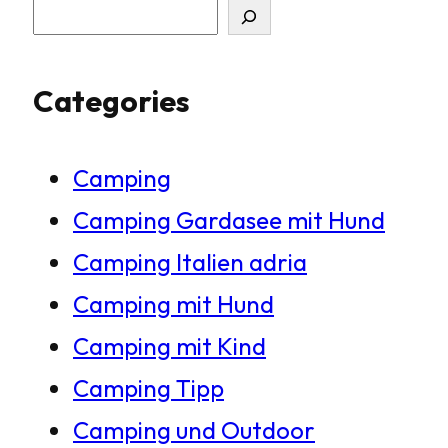
S
u
Categories
c
h
Camping
e
Camping Gardasee mit Hund
n
Camping Italien adria
Camping mit Hund
Camping mit Kind
Camping Tipp
Camping und Outdoor