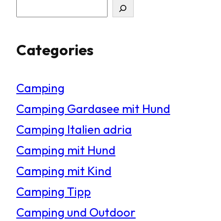
S
u
Categories
c
h
Camping
e
Camping Gardasee mit Hund
n
Camping Italien adria
Camping mit Hund
Camping mit Kind
Camping Tipp
Camping und Outdoor