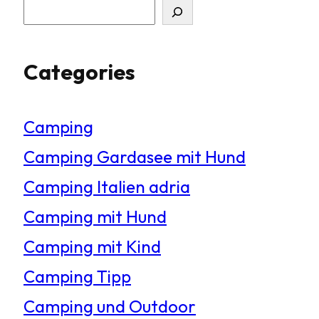
S
u
Categories
c
h
Camping
e
Camping Gardasee mit Hund
n
Camping Italien adria
Camping mit Hund
Camping mit Kind
Camping Tipp
Camping und Outdoor