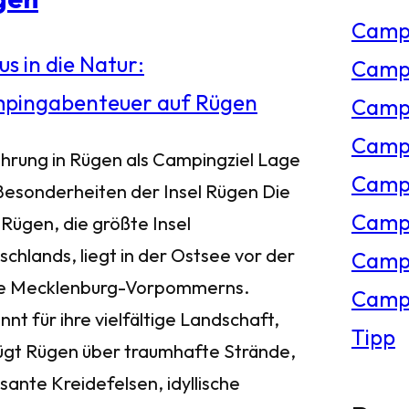
Camp
e
Campi
n
Campi
Campi
ührung in Rügen als Campingziel Lage
Campi
Besonderheiten der Insel Rügen Die
Campi
 Rügen, die größte Insel
chlands, liegt in der Ostsee vor der
Camp
e Mecklenburg-Vorpommerns.
Campi
nt für ihre vielfältige Landschaft,
Tipp
ügt Rügen über traumhafte Strände,
sante Kreidefelsen, idyllische