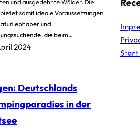
Rec
ten und ausgedehnte Wälder. Die
l bietet somit ideale Voraussetzungen
Naturliebhaber und
Impr
lungssuchende, die beim…
Privac
April 2024
Start
gen: Deutschlands
mpingparadies in der
tsee