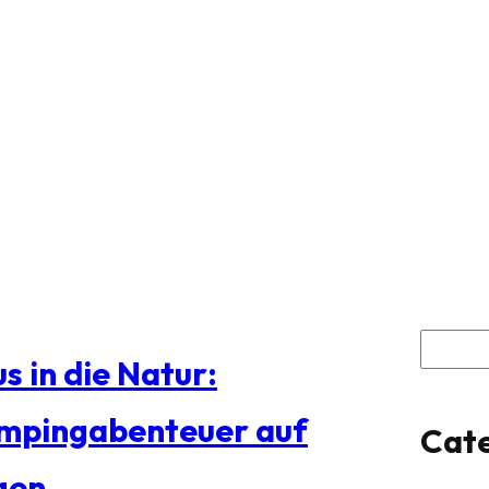
S
s in die Natur:
u
mpingabenteuer auf
Cate
c
gen
h