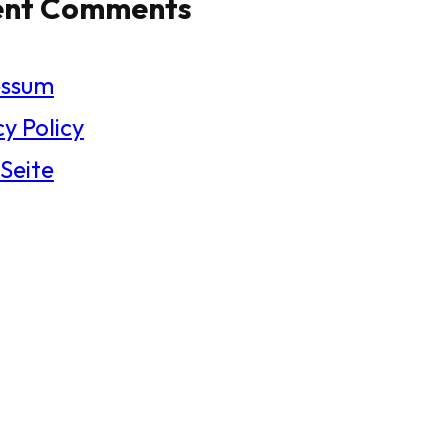
ent Comments
essum
y Policy
 Seite