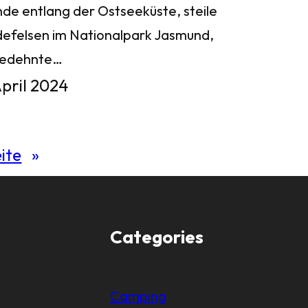
nde entlang der Ostseeküste, steile
defelsen im Nationalpark Jasmund,
gedehnte…
April 2024
ite
»
Categories
Camping