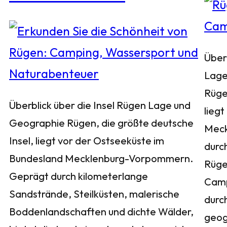
Über
Lage
Rüge
Überblick über die Insel Rügen Lage und
liegt
Geographie Rügen, die größte deutsche
Meck
Insel, liegt vor der Ostseeküste im
durch
Bundesland Mecklenburg-Vorpommern.
Rügen
Geprägt durch kilometerlange
Camp
Sandstrände, Steilküsten, malerische
durc
Boddenlandschaften und dichte Wälder,
geog