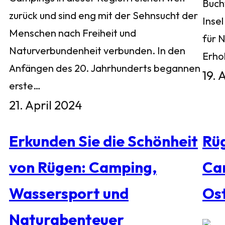
Buch
zurück und sind eng mit der Sehnsucht der
Inse
Menschen nach Freiheit und
für 
Naturverbundenheit verbunden. In den
Erho
Anfängen des 20. Jahrhunderts begannen
19. 
erste…
21. April 2024
Erkunden Sie die Schönheit
Rü
von Rügen: Camping,
Ca
Wassersport und
Os
Naturabenteuer