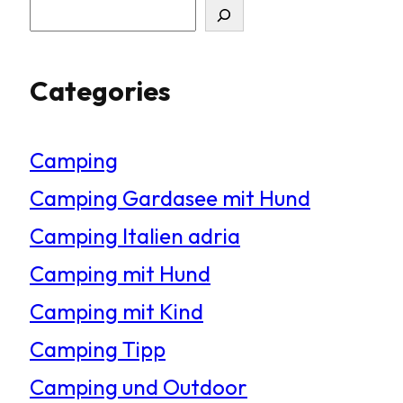
S
u
Categories
c
h
Camping
e
Camping Gardasee mit Hund
n
Camping Italien adria
Camping mit Hund
Camping mit Kind
Camping Tipp
Camping und Outdoor