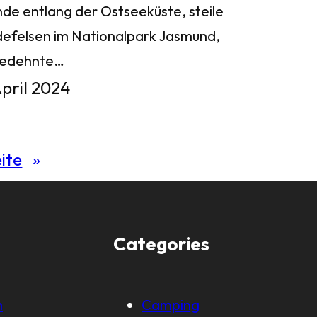
nde entlang der Ostseeküste, steile
defelsen im Nationalpark Jasmund,
gedehnte…
April 2024
ite
»
Categories
m
Camping