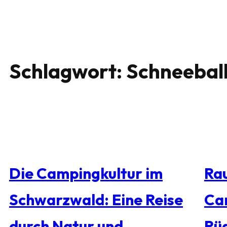
Schlagwort:
Schneebal
Die Campingkultur im
Rau
Schwarzwald: Eine Reise
Ca
durch Natur und
Rü