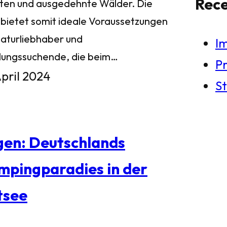
Rec
ten und ausgedehnte Wälder. Die
l bietet somit ideale Voraussetzungen
Naturliebhaber und
I
lungssuchende, die beim…
Pr
April 2024
St
gen: Deutschlands
mpingparadies in der
tsee