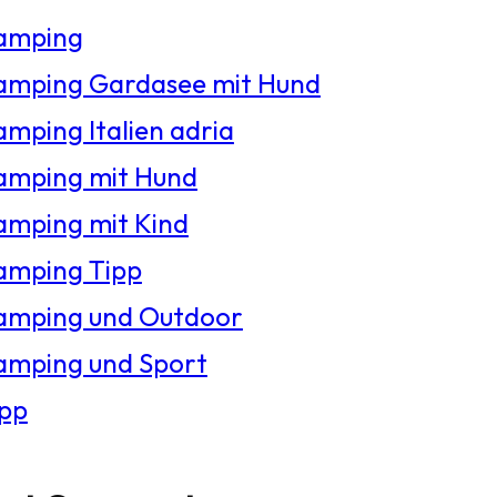
amping
amping Gardasee mit Hund
mping Italien adria
amping mit Hund
amping mit Kind
amping Tipp
amping und Outdoor
amping und Sport
ipp