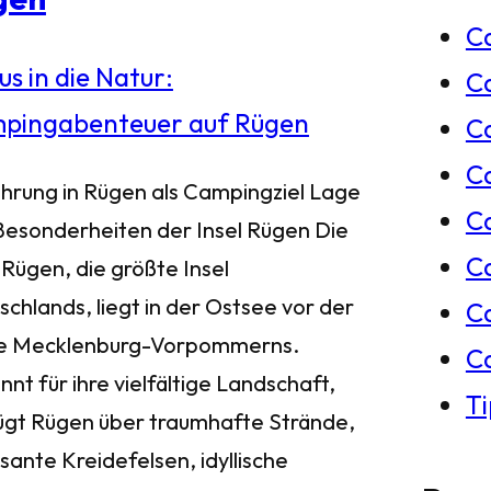
C
e
C
n
Ca
C
ührung in Rügen als Campingziel Lage
C
Besonderheiten der Insel Rügen Die
C
 Rügen, die größte Insel
chlands, liegt in der Ostsee vor der
C
e Mecklenburg-Vorpommerns.
C
nt für ihre vielfältige Landschaft,
T
ügt Rügen über traumhafte Strände,
sante Kreidefelsen, idyllische