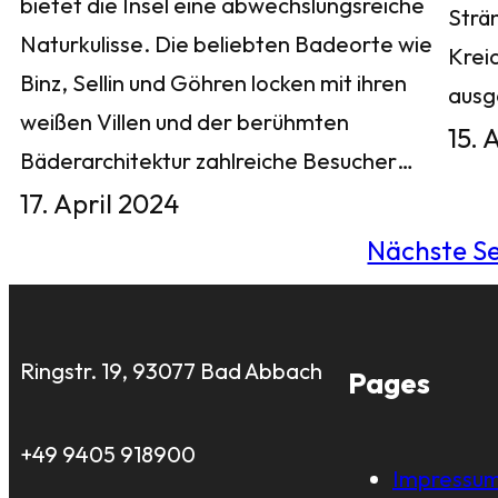
bietet die Insel eine abwechslungsreiche
Strä
Naturkulisse. Die beliebten Badeorte wie
Krei
Binz, Sellin und Göhren locken mit ihren
aus
weißen Villen und der berühmten
15. 
Bäderarchitektur zahlreiche Besucher…
17. April 2024
Nächste Se
Ringstr. 19, 93077 Bad Abbach
Pages
+49 9405 918900
Impressu