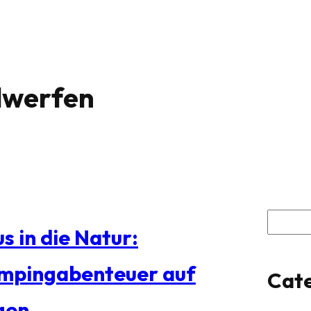
lwerfen
S
s in die Natur:
u
mpingabenteuer auf
Cate
c
gen
h