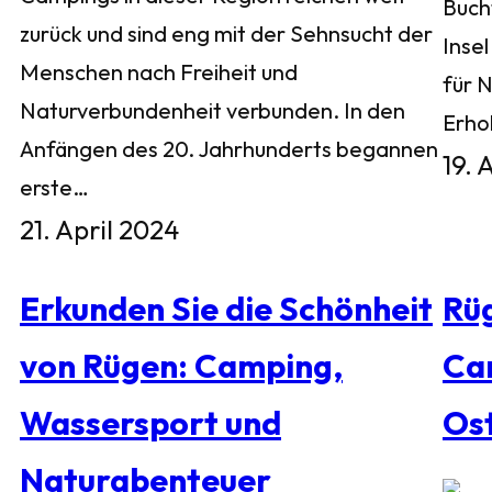
Buch
zurück und sind eng mit der Sehnsucht der
Inse
Menschen nach Freiheit und
für 
Naturverbundenheit verbunden. In den
Erho
Anfängen des 20. Jahrhunderts begannen
19. 
erste…
21. April 2024
Erkunden Sie die Schönheit
Rü
von Rügen: Camping,
Ca
Wassersport und
Os
Naturabenteuer