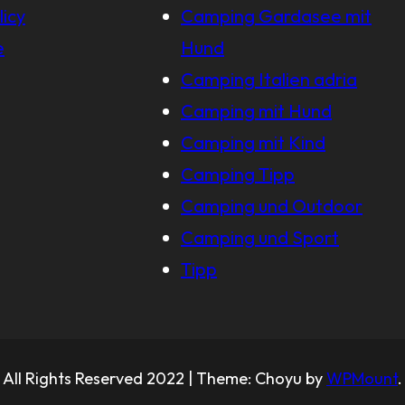
licy
Camping Gardasee mit
e
Hund
Camping Italien adria
Camping mit Hund
Camping mit Kind
Camping Tipp
Camping und Outdoor
Camping und Sport
Tipp
All Rights Reserved 2022 | Theme: Choyu by
WPMount
.