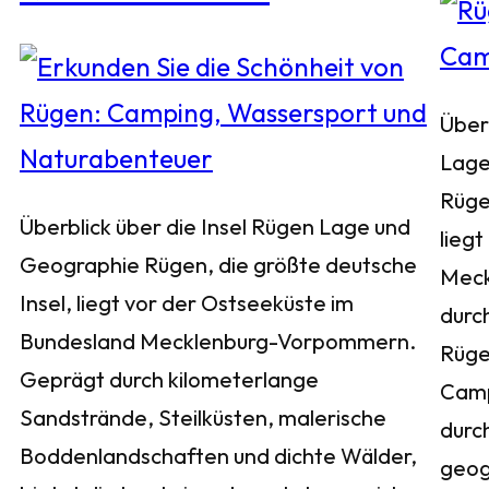
Über
Lage
Rüge
Überblick über die Insel Rügen Lage und
liegt
Geographie Rügen, die größte deutsche
Meck
Insel, liegt vor der Ostseeküste im
durch
Bundesland Mecklenburg-Vorpommern.
Rügen
Geprägt durch kilometerlange
Camp
Sandstrände, Steilküsten, malerische
durc
Boddenlandschaften und dichte Wälder,
geog