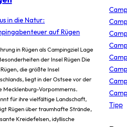
Camp
e
Campi
n
Campi
Campi
ührung in Rügen als Campingziel Lage
Campi
Besonderheiten der Insel Rügen Die
Campi
 Rügen, die größte Insel
chlands, liegt in der Ostsee vor der
Camp
e Mecklenburg-Vorpommerns.
Campi
nt für ihre vielfältige Landschaft,
Tipp
ügt Rügen über traumhafte Strände,
sante Kreidefelsen, idyllische