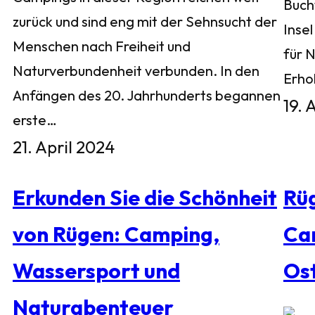
Buch
zurück und sind eng mit der Sehnsucht der
Inse
Menschen nach Freiheit und
für 
Naturverbundenheit verbunden. In den
Erho
Anfängen des 20. Jahrhunderts begannen
19. 
erste…
21. April 2024
Erkunden Sie die Schönheit
Rü
von Rügen: Camping,
Ca
Wassersport und
Os
Naturabenteuer