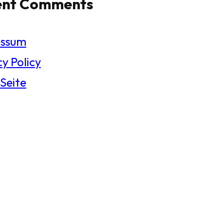
ent Comments
essum
y Policy
 Seite