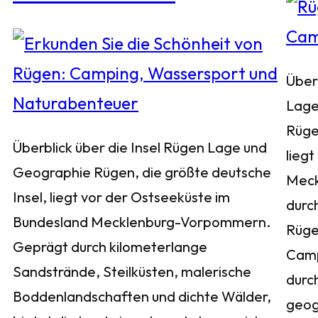
Über
Lage
Rüge
Überblick über die Insel Rügen Lage und
liegt
Geographie Rügen, die größte deutsche
Meck
Insel, liegt vor der Ostseeküste im
durch
Bundesland Mecklenburg-Vorpommern.
Rügen
Geprägt durch kilometerlange
Camp
Sandstrände, Steilküsten, malerische
durc
Boddenlandschaften und dichte Wälder,
geog