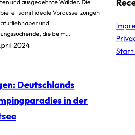
Rec
ten und ausgedehnte Wälder. Die
l bietet somit ideale Voraussetzungen
Naturliebhaber und
Impr
lungssuchende, die beim…
Privac
April 2024
Start
gen: Deutschlands
mpingparadies in der
tsee