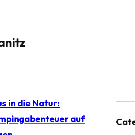
anitz
S
s in die Natur:
u
mpingabenteuer auf
Cate
c
gen
h