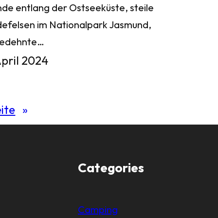
nde entlang der Ostseeküste, steile
defelsen im Nationalpark Jasmund,
gedehnte…
April 2024
ite
»
Categories
Camping