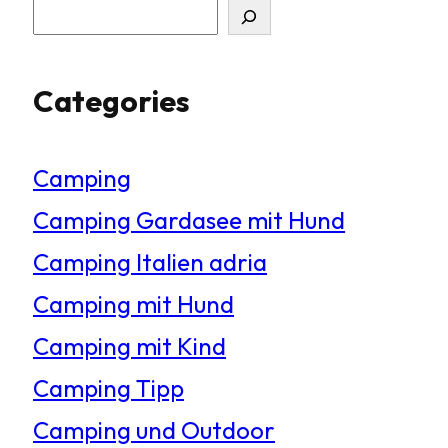
S
u
Categories
c
h
Camping
e
Camping Gardasee mit Hund
n
Camping Italien adria
Camping mit Hund
Camping mit Kind
Camping Tipp
Camping und Outdoor