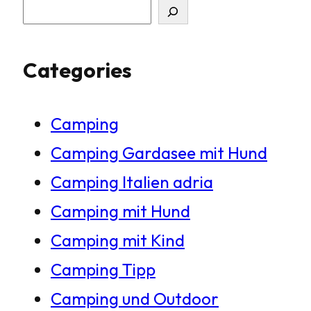
S
u
Categories
c
h
Camping
e
Camping Gardasee mit Hund
n
Camping Italien adria
Camping mit Hund
Camping mit Kind
Camping Tipp
Camping und Outdoor