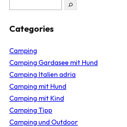
S
u
Categories
c
h
Camping
e
Camping Gardasee mit Hund
n
Camping Italien adria
Camping mit Hund
Camping mit Kind
Camping Tipp
Camping und Outdoor