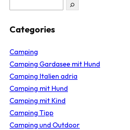
S
u
Categories
c
h
Camping
e
Camping Gardasee mit Hund
n
Camping Italien adria
Camping mit Hund
Camping mit Kind
Camping Tipp
Camping und Outdoor