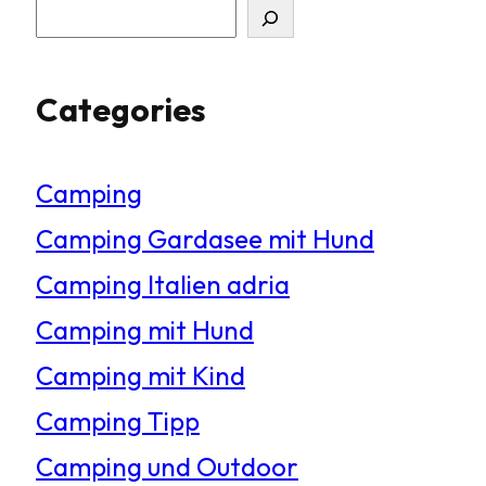
S
u
Categories
c
h
Camping
e
Camping Gardasee mit Hund
n
Camping Italien adria
Camping mit Hund
Camping mit Kind
Camping Tipp
Camping und Outdoor