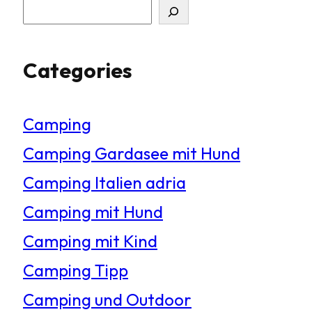
S
u
Categories
c
h
Camping
e
Camping Gardasee mit Hund
n
Camping Italien adria
Camping mit Hund
Camping mit Kind
Camping Tipp
Camping und Outdoor