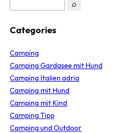
S
u
Categories
c
h
Camping
e
Camping Gardasee mit Hund
n
Camping Italien adria
Camping mit Hund
Camping mit Kind
Camping Tipp
Camping und Outdoor