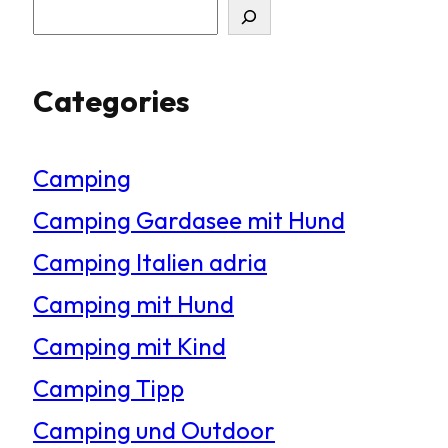
S
u
Categories
c
h
Camping
e
Camping Gardasee mit Hund
n
Camping Italien adria
Camping mit Hund
Camping mit Kind
Camping Tipp
Camping und Outdoor