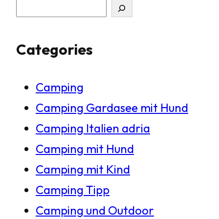
S
u
Categories
c
h
Camping
e
Camping Gardasee mit Hund
n
Camping Italien adria
Camping mit Hund
Camping mit Kind
Camping Tipp
Camping und Outdoor