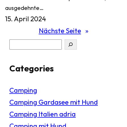
ausgedehnte…
15. April 2024
Nächste Seite
»
S
u
Categories
c
h
Camping
e
Camping Gardasee mit Hund
n
Camping Italien adria
Camping mit Hund