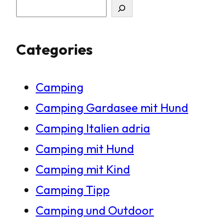
S
u
Categories
c
h
Camping
e
Camping Gardasee mit Hund
n
Camping Italien adria
Camping mit Hund
Camping mit Kind
Camping Tipp
Camping und Outdoor