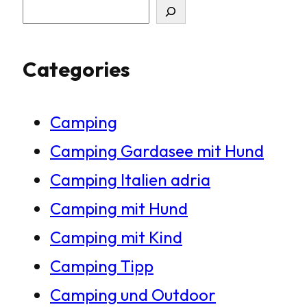
S
u
Categories
c
h
Camping
e
Camping Gardasee mit Hund
n
Camping Italien adria
Camping mit Hund
Camping mit Kind
Camping Tipp
Camping und Outdoor